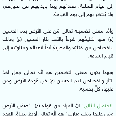
إلى قيام الساعة، فعذابُهم يبدأ بإيداعِهم في قبورهم،
ولا يُنتظر بهم إلى يوم القيامة.
وأمَّا معنى تضمينه تعالى مَن على الأرض بدم الحسين
(ع) فهو تكليفُهم شرعاً بالأخذ بثأر الحسين (ع) وذلك
بالقصاص مِن قتلتِه والمحاربةِ أبداً لأعدائه ومناوئيه إلى
قيام الساعة.
وبهذا يكون معنى التضمين هو أنَّه تعالى جعلَ أخذَ
الثأرِ والقصاص لدم الحسين (ع) في عُهدة الأرض ومَن
عليها، كلٌّ بحسبه.
الاحتمال الثاني:
أنَّ المراد من قوله (ع): "ضمَّن الأرض
ومَن عليها دمَك وثارَك" هو أنَّه تعالى أودعَ ميثاقَ العهد