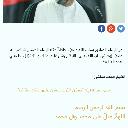
عن الإمام الصادق (سلام الله عليه) مخاطباً جدّه الإمام الحسين (سلام الله
عليه): (وضمَّنَ -أي الله تعالى- الأرضَ ومَن عليها دمَك وثارَك)(1) ماذا تعني
هذه العبارة؟
الشيخ محمد صنقور
معنى قوله (ع): "ضمَّنَ الأرضَ ومَن عليها دمَك وثارَك"
بسم الله الرحمن الرحيم
اللهمَّ صلِّ على محمد وآل محمد