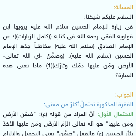
المسألة:
السلام عليكم شيخنا:
في زيارة للإمام الحسين سلام الله عليه يرويها ابن
قولويه القمّي رحمه الله في كتابه ((كامل الزيارات))؛ عن
الإمام الصادق (سلام الله عليه) مخاطباً جدّه الإمام
الحسين (سلام الله عليه): (وضمَّنَ -أي الله تعالى-
الأرضَ ومَن عليها دمَك وثارَك)(1) ماذا تعني هذه
العبارة؟
الجواب:
الفقرة المذكورة تحتملُ أكثرَ من معنى:
الاحتمال الأول:
أنَّ المراد من قوله (ع): "ضمَّن الأرض
ومَن عليها" هو أنَّه تعالى ألزَمَ الأرضَ ومَن عليها الأخذَ
بثأر الحسين (ع) فالفعل "ضمَّن" يعني التحميل والإلزام