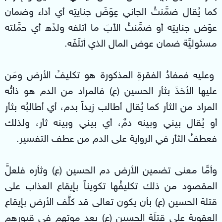
كما يُقال ضمَّنتُ الجاني عِوَضَ جنايتِه أي أداء وضمان
عوَض جنايتِه أو ضمَّنتُ الأبَ ما أتلفه ولدُه أي حمَّلته
مسئوليَّة ضمان عوض المال الذي أتلَفَه.
وعليه فمفادُ الفقرةِ المذكورة هو تكليفُ الأرض ومَن
عليها الأخذَ بثأر الحسين (ع) فالمراد من الدم هو ذاتُه
المراد من الثأر كما يُقال أطالب زيداً بدم، أي أطالبُه بثأر
أو يُقال بيني وبينه دمٌ، أي بيني وبينه ثأر، ولذلك
فعطفُ الثأر في الرواية على الدم من عطف التفسير.
وأمَّا معنى تضمين الأرض دم الحسين (ع) وثأره فلعلَّ
المقصود من ذلك تكليفُها تكويناً بإيقاع العذاب على
قتلة الحسين (ع) بأن يكون تعالى قد كلَّف الأرض بإيقاع
العقوبة على قتلَة الحسين (ع) بعد موتِهم في قبورهم