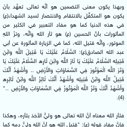
وبهذا يكون معنى التضمين هو أنَّه تعالى تعهَّد بأنْ
يكون هو المتكفِّل بالانتقام والانتصار لسيد الشهداء(ع)
في هذه الدنيا كما هو مفاد التعبير في الكثير من
المأثورات بأنَّ الحسين (ع) هو ثأر الله وأنَّه، وترُ اللهِ
الموتور، وأنَّه قتيل الله، كما في الزيارة المأثورة عن أبي
عبد الله الصادق(ع): السَّلَامُ عَلَيْكَ يَا قَتِيلَ اللَّه وابْنَ
قَتِيلِه السَّلَامُ عَلَيْكَ يَا ثَارَ اللَّه وابْنَ ثَارِه السَّلَامُ عَلَيْكَ يَا
وَتْرَ اللَّه الْمَوْتُورَ فِي السَّمَاوَاتِ والأَرْضِ .. وأَشْهَدُ أَنَّكَ
قَتِيلُ اللَّه وابْنُ قَتِيلِه وأَشْهَدُ أَنَّكَ ثَائِرُ اللَّه وابْنُ ثَائِرِه
وأَشْهَدُ أَنَّكَ وَتْرُ اللَّه الْمَوْتُورُ فِي السَّمَاوَاتِ والأَرْضِ .."
(4).
فثأر الله معناه أنَّ الله تعالى هو وليُّ الأخذ بثأره، وهكذا
فإنَّ مفاد قوله (ع): "قتيل الله هو أنَّ الله وليُّ دمِه كما