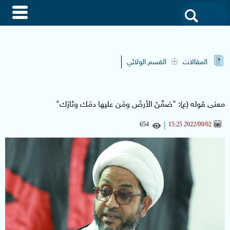
akdak
من
نحن
المقالات
القسم الولائي
مواقعنا
معنى قوله (ع): "ضمَّنَ الأرضَ ومَن عليها دمَك وثارَك"
654
2022/09/02 15:25