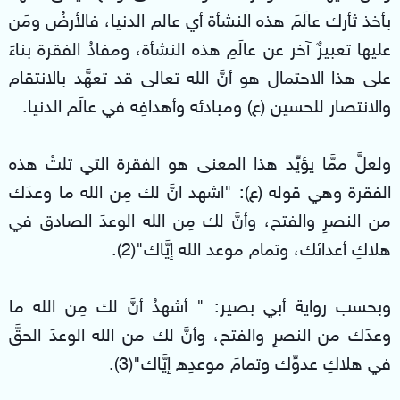
بأخذ ثأرك عالَمَ هذه النشأة أي عالم الدنيا، فالأرضُ ومَن
عليها تعبيرٌ آخر عن عالَمِ هذه النشأة، ومفادُ الفقرة بناءً
على هذا الاحتمال هو أنَّ الله تعالى قد تعهَّد بالانتقام
والانتصار للحسين (ع) ومبادئه وأهدافِه في عالَم الدنيا.
ولعلَّ ممَّا يؤيِّد هذا المعنى هو الفقرة التي تلتْ هذه
الفقرة وهي قوله (ع): "اشهد انَّ لك مِن الله ما وعدَك
من النصرِ والفتح، وأنَّ لك مِن الله الوعدَ الصادق في
هلاكِ أعدائك، وتمام موعد الله إيَّاك"(2).
وبحسب رواية أبي بصير: " أشهدُ أنَّ لك مِن الله ما
وعدَك من النصرِ والفتح، وأنَّ لك من الله الوعدَ الحقَّ
في هلاكِ عدوِّك وتمامَ موعدِه إيَّاك"(3).