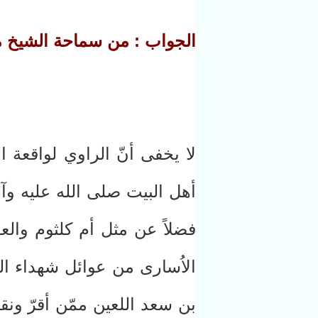
الجواب : من سماحة الشيخ م
لا يخفى أنّ الراوي لواقعة 
أهل البيت صلى الله عليه وآل
فضلاً عن مثل أم كلثوم والعقي
الاُسارى من عوائل شهداء 
بن سعد اللعين ممّن أقرّ ونق