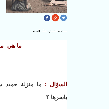
سماحة الشيخ محمّد السند
ما هي من
السؤال :
ما منزلة حميد ب
باسرها ؟