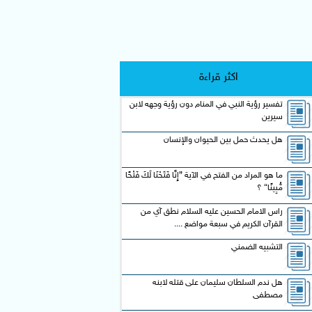
اكثر قراءة
تفسير رؤية النبي في المنام دون رؤية وجهه لابن
سيرين
هل يحدث حمل بين الحيوان والإنسان
ما هو المراد من الفتح في الآية {إِنَّا فَتَحْنَا لَكَ فَتْحًا
مُّبِينًا} ؟
راس الامام الحسين عليه السلام نطق آي من
القرآن الكريم في سبعة مواضع ....
التشبيه الضمني
هل ندم السلطان سليمان على قتله لابنه
مصطفى