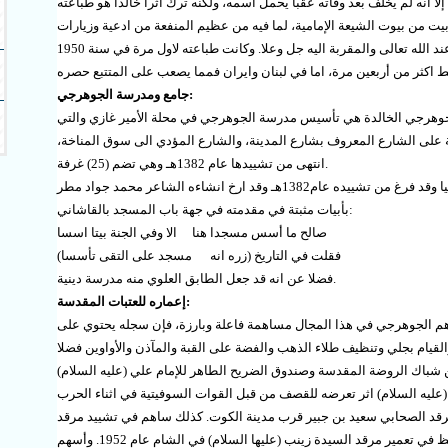
ا انه لم يخلف بعد وفاته عقبا يحمل اسمه، ولكنه ترك اثرا خالدا هو طباعته
 بيت من بيوت الشيعة الإمامية، لما فيه من عظيم المنفعة من ادعية وزيارات
وصلوات ومناهج الاعمال العبادية المعظمة للأجر عند الله تعالى والمقربة اليه جل وعلا. وكانت طباعته لاول مرة في سنة 1950
 اكثر من أربعين مرة، اما في لبنان وايران فمما يصعب على المتتبع حصره
:
جامع ومدرسة الجوهرجي
وهرجي الخالدة هي تأسيس مدرسة الجوهرجي في محلة الأمير غازي والتي
 على الشارع المعروف بشارع المدينة، والشارع المؤدي الى سوق المناخة،
.
انتهى من تشييدها عام 1382هـ وهي تضم (25) غرفة
أما مسجد الجوهرجي فهو يقع في شارع المدينة حاليا وقد فرغ من تشييده عام1382هـ وقد ارخ انشاءه الشاعر محمد جواد مطر
:
بأبيات مثبتة في مقدمته في جهة باب المسجد بالقاشاني
صالح ما أسس مسجدا هنا الا وفي الجنة بيتا اسسا
فقلت في التاريخ (زره انه مسجد على التقى تأسسا)
.
فضلا عن انه قد جعل الطابق العلوي منه مدرسة دينية
:
إعماره للعتبات المقدسة
اهم الجوهرجي في هذا المجال مساهمة فاعلة وبارزة، فإن سجله يحتوي على
يام بجلي وتنظيف طلاء الذهب والفضة على القبة والمآذن والأواوين فضلا
شباك الروضة المقدسة وصندوق الضريح الطاهر للإمام علي (عليه السلام)
(عليه السلام) اثر تعرضه للقصف من قبل القوات السوفيتية في اثناء الحرب
. وساهم في تشييد مرقد الصحابي سعيد بن جبير قرب مدينة الكوت. كذلك ساهم في تشييد مرقد
الشهيد رشيد الهجري قرب ناحية الكفل. وكان له حظ في تعمير مرقد السيدة زينب (عليها السلام) في الشام عام 1952. وأسهم