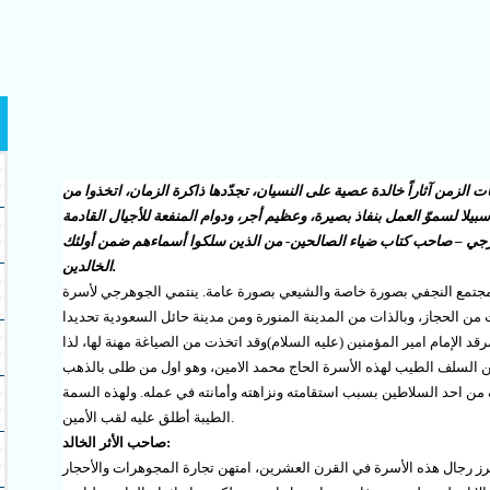
لزمن آثاراً خالدة عصية على النسيان، تجدّدها ذاكرة الزمان، اتخذوا من
بيلا لسموّ العمل بنفاذ بصيرة، وعظيم أجر، ودوام المنفعة للأجيال القادمة
رجي – صاحب كتاب ضياء الصالحين- من الذين سلكوا أسماءهم ضمن أولئك
.
الخالدين
للمجتمع النجفي بصورة خاصة والشيعي بصورة عامة. ينتمي الجوهرجي لأسرة
من الحجاز، وبالذات من المدينة المنورة ومن مدينة حائل السعودية تحديدا
 الإمام امير المؤمنين (عليه السلام)وقد اتخذت من الصياغة مهنة لها، لذا
ن السلف الطيب لهذه الأسرة الحاج محمد الامين، وهو اول من طلى بالذهب
ليف من احد السلاطين بسبب استقامته ونزاهته وأمانته في عمله. ولهذه السمة
.
الطيبة أطلق عليه لقب الأمين
:
صاحب الأثر الخالد
ز رجال هذه الأسرة في القرن العشرين، امتهن تجارة المجوهرات والأحجار