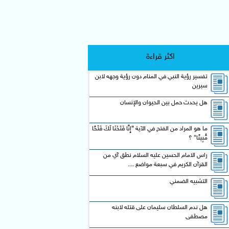
اكثر قراءة
تفسير رؤية النبي في المنام دون رؤية وجهه لابن
سيرين
هل يحدث حمل بين الحيوان والإنسان
ما هو المراد من الفتح في الآية {إِنَّا فَتَحْنَا لَكَ فَتْحًا
مُّبِينًا} ؟
راس الامام الحسين عليه السلام نطق آي من
القرآن الكريم في سبعة مواضع ....
التشبيه الضمني
هل ندم السلطان سليمان على قتله لابنه
مصطفى