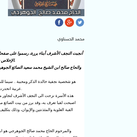
محمد الحسناوي
أنجبت النجف الأشرف أبناء بررة، رسموا على صفحات ا
.
الإخلاص س
والحاج صالح ابن الشيخ محمد سعيد الصائغ الجوه
هو شخصية نجفية خالدة الذكر ومحببة .. سيما 
.
عربية انحدرت 
هذه الأسرة نزحت الى النجف الأشرف لتجاور مرقد
اصبحت لقبا تعرف به، وقد برز من بيت الصائغ م
القبة العلوية والمئذنتين والإيوان، وذلك بتك
والمرحوم الحاج محمد صالح الجوهرجي هو ابر