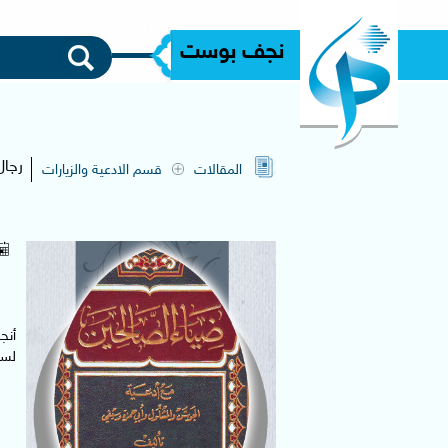
نجف بوست
رجال
المقالات
قسم الادعية والزيارات
أنج
لسم