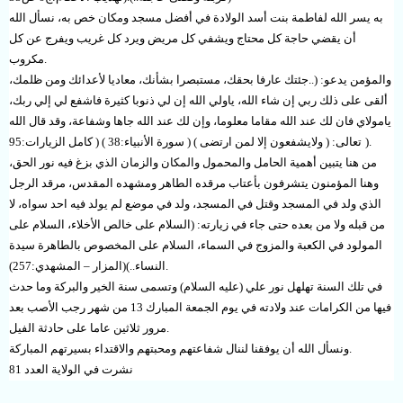
به يسر الله لفاطمة بنت أسد الولادة في أفضل مسجد ومكان خص به، نسأل الله
أن يقضي حاجة كل محتاج ويشفي كل مريض ويرد كل غريب ويفرج عن كل
.
مكروب
والمؤمن يدعو: (..جئتك عارفا بحقك، مستبصرا بشأنك، معاديا لأعدائك ومن ظلمك،
ألقى على ذلك ربي إن شاء الله، ياولي الله إن لي ذنوبا كثيرة فاشفع لي إلي ربك،
يامولاي فان لك عند الله مقاما معلوما، وإن لك عند الله جاها وشفاعة، وقد قال الله
).
تعالى: ( ولايشفعون إلا لمن ارتضى ) ( سورة الأنبياء:38 ) ( كامل الزيارات:95
من هنا يتبين أهمية الحامل والمحمول والمكان والزمان الذي بزغ فيه نور الحق،
وهنا المؤمنون يتشرفون بأعتاب مرقده الطاهر ومشهده المقدس، مرقد الرجل
الذي ولد في المسجد وقتل في المسجد، ولد في موضع لم يولد فيه احد سواه، لا
من قبله ولا من بعده حتى جاء في زيارته: (السلام على خالص الأخلاء، السلام على
المولود في الكعبة والمزوج في السماء، السلام على المخصوص بالطاهرة سيدة
.
النساء..)(المزار – المشهدي:257)
في تلك السنة تهلهل نور علي (عليه السلام) وتسمى سنة الخير والبركة وما حدث
فيها من الكرامات عند ولادته في يوم الجمعة المبارك 13 من شهر رجب الأصب بعد
.
مرور ثلاثين عاما على حادثة الفيل
.
ونسأل الله أن يوفقنا لننال شفاعتهم ومحبتهم والاقتداء بسيرتهم المباركة
نشرت في الولاية العدد 81