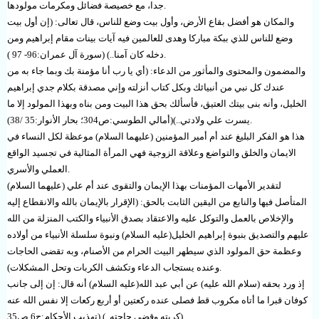
.
جدا، مع خصيصة فضائل ومكرمات مولودها
والمكان هو أفضل بقاع الأرض، وأول بيت وضع للناس، قال تعالى: (إن أول بيت
وضع للناس للذي ببكة مباركا وهدى للعالمين فيه آيات بينات مقام إبراهيم ومن
.
دخله كان آمنا..) (سورة آل عمران:96- 97 )
والمضمون والمحتوى والمأثور من الدعاء: (أي يا رب أنا مؤمنة بك وبما جاء به من
عندك كل نبي من أنبيائك وبكل كتاب أنزلته وإني مصدقة بكلام جدي إبراهيم
الخليل، وأنه بنى بيتك العتيق، فأسألك بحق هذا البيت ومن بناه وبهذا المولود إلا ما
.
يسرت علي ولادتي..)(أمالي الطوسي:ص304؛ بحار الأنوار:35 /38)
هذا هو الفكر البليغ عند أم أمير المؤمنين (عليهما السلام) موعظة لكل النساء في
الايمان والخلق والتواضع وعلاقة الزوجية فهي المرأة المثالية في تجسيد الواقع
.
العملي والأسري
لتقدير الأمهات المؤمنات بهذا الإيمان والتقوى عند أم علي (عليهما السلام)
المتأصل فيها والنابع من اليقين الثابت بالحق: (الإقرار بالإيمان بالله والانقطاع إليه
والإخلاص بالعمل والتوكل عليه والاعتقاد بصدق الأنبياء والكتب المنزلة من الله
عليهم والتصديق بنبوة إبراهيم الخليل(عليه السلام) ونبوة سلسلة الأنبياء من أولاده
وعظمة حق المولود الذي سيطهر البيت الحرام من الأصنام، وبه تقضى الحاجات
.
وعنده يستجاب الدعاء وتكشف الكربات وتحل المشكلات)
إذ ورد بحقه (سلام الله عليه) عن أبي عبد الله(عليه السلام) أنه قال: إن إلى جانب
كوفان قبرا ما أتاه مكروب قط فصلى عنده ركعتين أو أربع ركعات إلا نفس الله عنه
)
كربته وقضى حاجته..).(تهذيب الأحكام:ج6 ص35