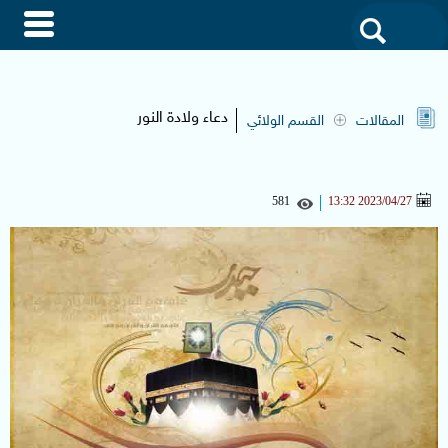
akdak
من
نحن
دعاء ولادة النور
المقالات
القسم الولائي
مواقعنا
581
2023/04/27 13:32