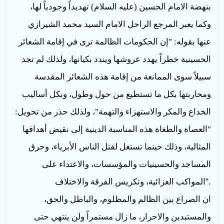
بنهضة الامام الحسين (عليه السلام) تهديداً وجودياً لها،
وكما يعبر المرجع الراحل الامام السيد محمد الشيرازي
عنها بقوله: "إن الحكومات الظالمة ترى في إقامة الشعائر
الحسينية خطراً يهدد عروشها ويندد بكيانها، ولذلك لم تجد
سبيلاً سوى الممانعة من إقامة هذه الشعائر المقدسة
ومحاربتها بكل ما تستطيع من حول وطول، وبكل أساليب
الخداع والمكر والاستهزاء والتهمة"، ولذلك حذر من تحويل:
"العصاة والطغاة هذه المناسبة الدينية إلى نقيض أهدافها
المثالية، وذلك حينما تستغل لقتل الناس الأبرياء، وحرق
المساجد والحسينيات والمؤسسات، والاعتداء على
".
المواكب العزائية، وتكريس الفرقة والاختلاف
ان الصراع بين الظالم والمظلوم، والباطل والحق،
والمستبدين والاحرار، ما زال مستمراً ولن ينتهي حتى