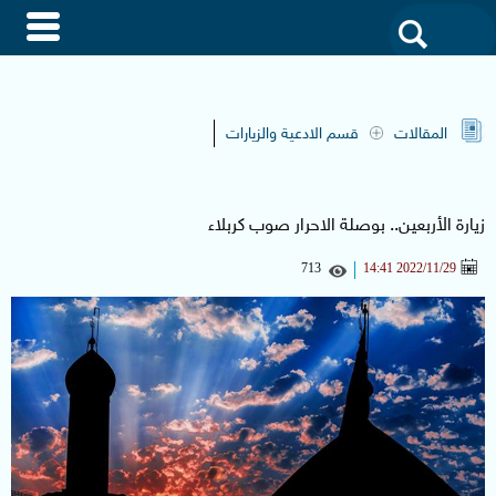
akdak
من
نحن
المقالات
قسم الادعية والزيارات
مواقعنا
زيارة الأربعين.. بوصلة الاحرار صوب كربلاء
713
2022/11/29 14:41