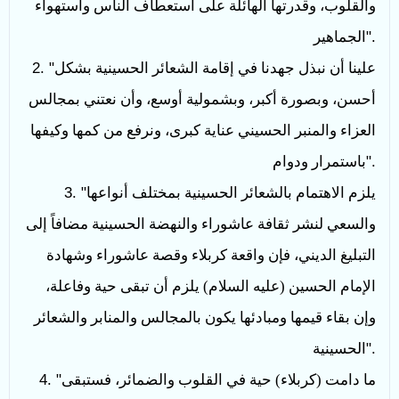
والقلوب، وقدرتها الهائلة على استعطاف الناس واستهواء
".
الجماهير
علينا أن نبذل جهدنا في إقامة الشعائر الحسينية بشكل
2. "
أحسن، وبصورة أكبر، وبشمولية أوسع، وأن نعتني بمجالس
العزاء والمنبر الحسيني عناية كبرى، ونرفع من كمها وكيفها
".
باستمرار ودوام
يلزم الاهتمام بالشعائر الحسينية بمختلف أنواعها
3. "
والسعي لنشر ثقافة عاشوراء والنهضة الحسينية مضافاً إلى
التبليغ الديني، فإن واقعة كربلاء وقصة عاشوراء وشهادة
الإمام الحسين (عليه السلام) يلزم أن تبقى حية وفاعلة،
وإن بقاء قيمها ومبادئها يكون بالمجالس والمنابر والشعائر
".
الحسينية
ما دامت (كربلاء) حية في القلوب والضمائر، فستبقى
4. "